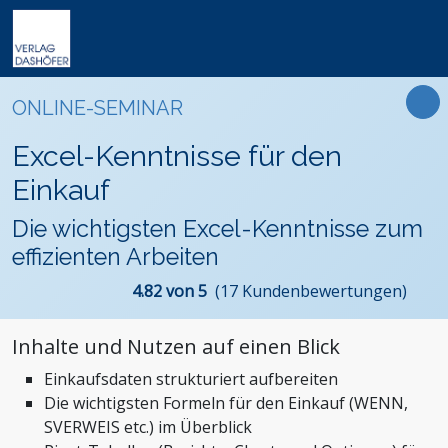
Online-Weiterbildung
Online-Seminare
Seminare
Fachbücher
Arbeitsrecht
Newsletter
ONLINE-SEMINAR
Online-Lehrgänge
Lehrgänge
Handbücher
Assistenz und Sekretariat
Podcasts
Präsenz-Weiterbildung
Excel-Kenntnisse für den
VideoCampus
Tagungen
Software
Bauwesen und Architektur
FAQ
Produkte
Einkauf
Inhouse
Wissensdatenbanken
Betriebsrat und Arbeitnehmervertretung
Der Verlag
Themen
Die wichtigsten Excel-Kenntnisse zum
Formulare
Einkauf
Das Team
effizienten Arbeiten
Digitalisierung
Kontaktformular
Dashöfer
4.82 von 5
(17 Kundenbewertungen)
Immobilien und Grundbesitz
Unsere Profis
Management und Unternehmensführung
Presse
Inhalte und Nutzen auf einen Blick
Nachhaltigkeit
Karriere
Einkaufsdaten strukturiert aufbereiten
Personalmanagement und Entgeltabrechnung
Die wichtigsten Formeln für den Einkauf (WENN,
Steuern, Finanzen und Controlling
SVERWEIS etc.) im Überblick
Stiftungen und Non-Profit Organisationen