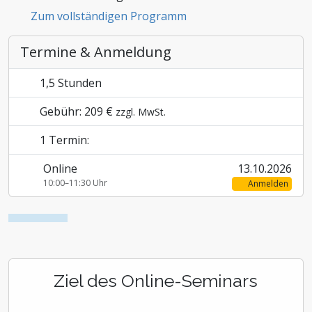
Zum vollständigen Programm
Zoll und Außenhandel
Termine & Anmeldung
1,5 Stunden
Gebühr: 209 €
zzgl. MwSt.
1 Termin:
Online
13.10.2026
10:00–11:30 Uhr
Anmelden
Ziel des Online-Seminars