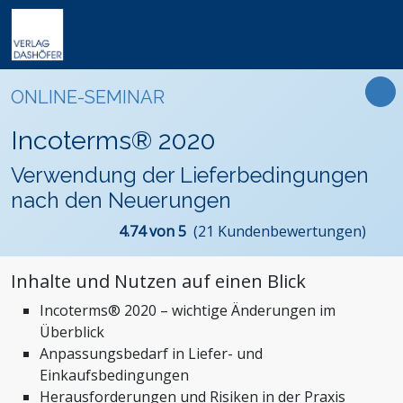
Online-Weiterbildung
Online-Seminare
Seminare
Fachbücher
Arbeitsrecht
Newsletter
ONLINE-SEMINAR
Online-Lehrgänge
Lehrgänge
Handbücher
Assistenz und Sekretariat
Podcasts
Präsenz-Weiterbildung
Incoterms® 2020
VideoCampus
Tagungen
Software
Bauwesen und Architektur
FAQ
Produkte
Verwendung der Lieferbedingungen
Inhouse
Wissensdatenbanken
Betriebsrat und Arbeitnehmervertretung
Der Verlag
nach den Neuerungen
Themen
Formulare
Einkauf
Das Team
4.74 von 5
(21 Kundenbewertungen)
Digitalisierung
Kontaktformular
Dashöfer
Immobilien und Grundbesitz
Unsere Profis
Inhalte und Nutzen auf einen Blick
Management und Unternehmensführung
Presse
Incoterms® 2020 – wichtige Änderungen im
Nachhaltigkeit
Karriere
Überblick
Personalmanagement und Entgeltabrechnung
Anpassungsbedarf in Liefer- und
Steuern, Finanzen und Controlling
Einkaufsbedingungen
Herausforderungen und Risiken in der Praxis
Stiftungen und Non-Profit Organisationen