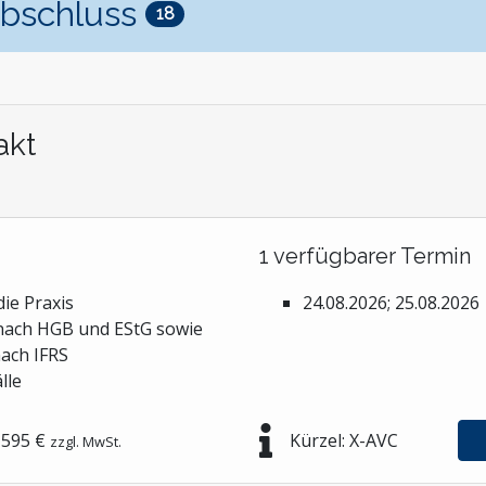
abschluss
Steuern, Finanzen und Controlling
18
Stiftungen und Non-Profit Organisationen
Zoll und Außenhandel
akt
1 verfügbarer Termin
ie Praxis
24.08.2026; 25.08.2026
nach HGB und EStG sowie
nach IFRS
lle
595 €
Kürzel: X-AVC
zzgl. MwSt.