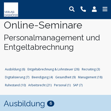
Online-Seminare
Online-Weiterbildung
Online-Seminare
Seminare
Fachbücher
Assistenz und Sekretariat
Newsletter
Mein Benutzerkonto
Präsenz-Weiterbildung
Online-Lehrgänge
Lehrgänge
Handbücher
Bauwesen und Architektur
Podcasts
Logout
Personalmanagement und
VideoCampus
Tagungen
Software
Betriebsrat und Arbeitnehmervertretung
FAQ
Produkte
Entgeltabrechnung
Inhouse
Wissensdatenbanken
Einkauf
Der Verlag
Themen
Formulare
Digitalisierung
Das Team
Immobilien und Grundbesitz
Kontaktformular
Dashöfer
Ausbildung (6)
Entgeltabrechnung & Lohnsteuer (26)
Recruiting (3)
Krankenhaus und Pflege
Unsere Profis
Digitalisierung (7)
Beendigung (4)
Gesundheit (9)
Management (18)
Management und Unternehmensführung
Presse
Ruhestand (10)
Arbeitsrecht (21)
Personal (1)
SAP (7)
Nachhaltigkeit
Karriere
Personalmanagement und Entgeltabrechnung
Ausbildung
Steuern, Finanzen und Controlling
6