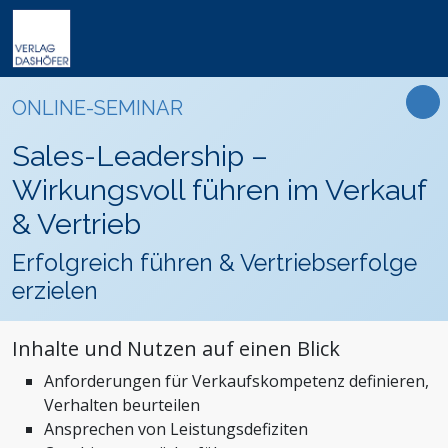
Online-Weiterbildung
Online-Seminare
Seminare
Fachbücher
Arbeitsrecht
Newsletter
ONLINE-SEMINAR
Online-Lehrgänge
Lehrgänge
Handbücher
Assistenz und Sekretariat
Podcasts
Präsenz-Weiterbildung
Sales-Leadership –
VideoCampus
Tagungen
Software
Bauwesen und Architektur
FAQ
Produkte
Wirkungsvoll führen im Verkauf
Inhouse
Wissensdatenbanken
Betriebsrat und Arbeitnehmervertretung
Der Verlag
& Vertrieb
Themen
Formulare
Einkauf
Das Team
Erfolgreich führen & Vertriebserfolge
Digitalisierung
Kontaktformular
Dashöfer
erzielen
Immobilien und Grundbesitz
Unsere Profis
Management und Unternehmensführung
Presse
Inhalte und Nutzen auf einen Blick
Nachhaltigkeit
Karriere
Anforderungen für Verkaufskompetenz definieren,
Personalmanagement und Entgeltabrechnung
Verhalten beurteilen
Steuern, Finanzen und Controlling
Ansprechen von Leistungsdefiziten
Stiftungen und Non-Profit Organisationen